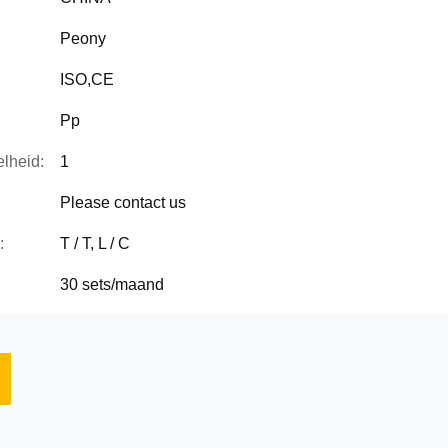
Peony
ISO,CE
Pp
lheid:
1
Please contact us
:
T / T, L / C
30 sets/maand