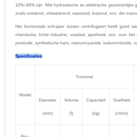
10%~60% zijn. Met hydraulische en elektrische gezamenlijke g
zoals voedend, ontwaterend, wassend, lossend, enz. die manue
Het horizontale schraper lossen centrifugeert heeft goed a
chemische, lichte industrie, voedsel, apotheek, enz. voor he
pesticide, synthetische hars, natriumcyanide, kaliumchloride, 
Specificaties
Trommel
Model
Diameter
Volume
Capaciteit
Snelheid
(mm)
(l)
(kg)
(r/min)
Ppc-