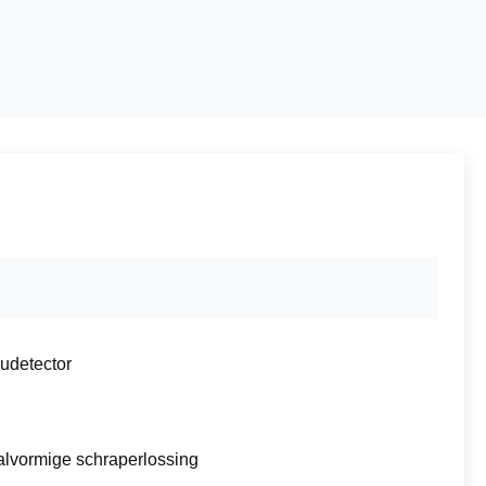
udetector
alvormige schraperlossing