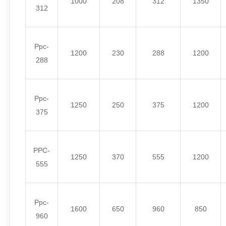
1000
208
312
1350
312
Ppc-
1200
230
288
1200
288
Ppc-
1250
250
375
1200
375
PPC-
1250
370
555
1200
555
Ppc-
1600
650
960
850
960