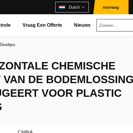
Dutch
navraag
trole
Vraag Een Offerte
Nieuws
Deeltjes
IZONTALE CHEMISCHE
 VAN DE BODEMLOSSIN
UGEERT VOOR PLASTIC
S
CHINA