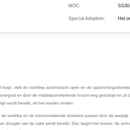
MOC:
SS30
Special Adoption:
Het o
loopt, stelt de voerklep automatisch open en de opschortingsvloeisto
vergaat en door de middelpuntvliedende kracht weg geschopt en uit de 
jd wordt bereikt, de het voeden einden.
t de wasklep en de schoonmakende vloeibare passen door de waspijp in
van droogte van de cake wordt bereikt. Dan begint het lossen: de sch