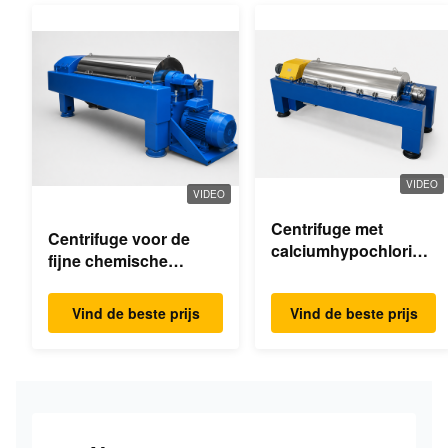
VIDEO
VIDEO
Centrifuge met
Centrifuge voor de
calciumhypochloride-
fijne chemische
dekanter
industrie
Vind de beste prijs
Vind de beste prijs