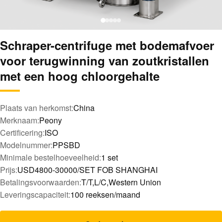
Schraper-centrifuge met bodemafvoer
voor terugwinning van zoutkristallen
met een hoog chloorgehalte
Plaats van herkomst:
China
Merknaam:
Peony
Certificering:
ISO
Modelnummer:
PPSBD
Minimale bestelhoeveelheid:
1 set
Prijs:
USD4800-30000/SET FOB SHANGHAI
Betalingsvoorwaarden:
T/T,L/C,Western Union
Leveringscapaciteit:
100 reeksen/maand