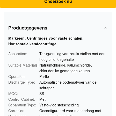
Onderzoek nu
Productgegevens
Markeren:
Centrifuges voor vaste schalen
,
Horizontale karafcentrifuge
Application:
Terugwinning van zoutkristallen met een
hoog chloridegehalte
Suitable Materials:
Natriumchloride, kaliumchloride,
chloriderijke gemengde zouten
Operation:
Partie
Discharge Type:
Automatische bodemafvoer van de
schraper
MOC:
SS
Control Cabinet:
Met
Separation Type:
Vaste-vloeistofscheiding
Corrosion
Geconfigureerd voor moederloog met