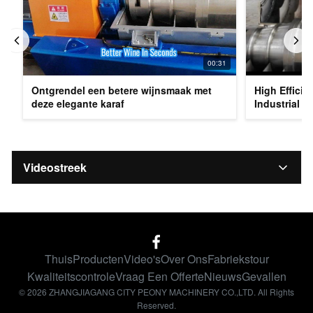
00:31
Ontgrendel een betere wijnsmaak met
High Efficie
deze elegante karaf
Industrial S
Videostreek
Alle video's
整线
Thuis
Producten
Video's
Over Ons
Fabriekstour
张雷视频
Kwaliteitscontrole
Vraag Een Offerte
Nieuws
Gevallen
© 2026 ZHANGJIAGANG CITY PEONY MACHINERY CO.,LTD. All Rights
小斯视频
Reserved.