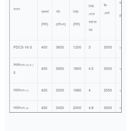
সক্ষমতা
জি-
দৈর্ঘ্য
মডেল
ব্যাসার্ধ
গতি
দৈর্ঘ্য
ফোর্স
থেকে
(m3/h)
ব্যাসের
(মিমি)
(রপিএম)
(মিমি)
হার
PDCS-16-3
400
3650
1200
3
3000
১-৫
পিডিসিএস-১৬-৪।
400
3650
1800
4.5
3000
২-২৫
5
পিডিসিএস-১৭
420
3300
1680
4
2550
২-২৫
পিডিসিএস-১৮
450
3450
2000
4.8
3000
৩-৩৫
পিডিসিএস-২০
500
3000
2000
4
2500
৫-৪৫