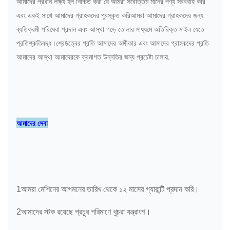
আমাদের প্রধান লক্ষ্য হল নিশ্চিত করা যে আমরা সর্বোত্তম মানের পণ্য সরবরাহ করি
এবং একই সাথে আমাদের গ্রাহকদের পুরস্কৃত করিআমরা আমাদের গ্রাহকদের জন্য
ব্যতিক্রমী পরিষেবা প্রদান এবং আস্থা গড়ে তোলার মাধ্যমে অতিরিক্ত মাইল যেতে
প্রতিশ্রুতিবদ্ধ।শ্রেষ্ঠত্বের প্রতি আমাদের অঙ্গীকার এবং আমাদের গ্রাহকদের প্রতি
আমাদের আস্থা আমাদেরকে ক্রমাগত উন্নতির জন্য প্রচেষ্টা চালায়.
আমাদের সেবা
1আমরা মেশিনের আগমনের তারিখ থেকে ১২ মাসের গ্যারান্টি প্রদান করি।
2আমাদের স্টক রয়েছে প্রচুর পরিমাণে খুচরা যন্ত্রাংশ।