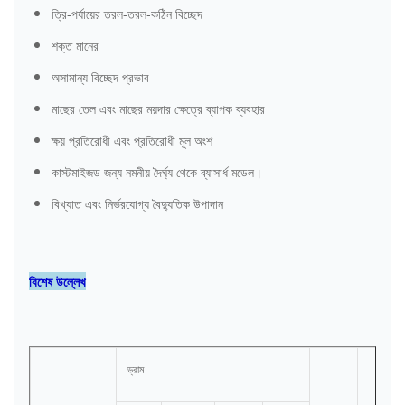
ত্রি-পর্যায়ের তরল-তরল-কঠিন বিচ্ছেদ
শক্ত মানের
অসামান্য বিচ্ছেদ প্রভাব
মাছের তেল এবং মাছের ময়দার ক্ষেত্রে ব্যাপক ব্যবহার
ক্ষয় প্রতিরোধী এবং প্রতিরোধী মূল অংশ
কাস্টমাইজড জন্য নমনীয় দৈর্ঘ্য থেকে ব্যাসার্ধ মডেল।
বিখ্যাত এবং নির্ভরযোগ্য বৈদ্যুতিক উপাদান
বিশেষ উল্লেখ
ড্রাম