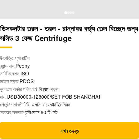
ডিসকনটার তরল - তরল - রান্নাঘর বর্জ্য তেল বিচ্ছেদ জন্য
সলিড 3 ফেজ Centrifuge
উৎপত্তি স্থান:
চীন
ব্র্যান্ড নাম:
Peony
সার্টিফিকেশন:
ISO
মডেল নম্বর:
PDCS
ন্যূনতম অর্ডার পরিমাণ:
1 বিন্যাস করুন
দাম:
USD30000-128000/SET FOB SHANGHAI
পেমেন্ট শর্তাবলী:
টিটি, এলসি, ওয়েস্টার্ন ইউনিয়ন
সরবরাহ ক্ষমতা:
প্রতি মাসে 60 টি সেট
এখন তদন্ত