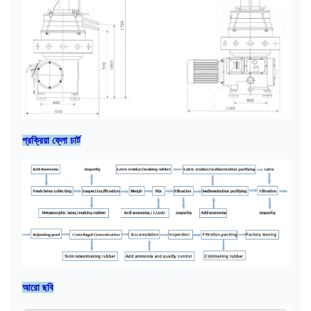
উঃপঃ
কিলোগ্রাম
1100
জি ডব্লিউ
কিলোগ্রাম
1550
এল × W × H
মাত্রা
1২60 × 930 × 1700
(মিমি)
এল × W × H
1570 × 1430 ×
প্রক্রিয়া ফ্লো চার্ট
প্যাকিং মাত্রা
(মিমি)
1900
আরো ছবি