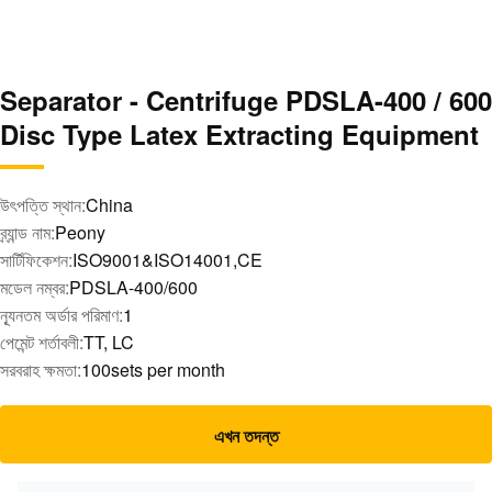
Separator - Centrifuge PDSLA-400 / 600
Disc Type Latex Extracting Equipment
উৎপত্তি স্থান:
China
ব্র্যান্ড নাম:
Peony
সার্টিফিকেশন:
ISO9001&ISO14001,CE
মডেল নম্বর:
PDSLA-400/600
ন্যূনতম অর্ডার পরিমাণ:
1
পেমেন্ট শর্তাবলী:
TT, LC
সরবরাহ ক্ষমতা:
100sets per month
এখন তদন্ত