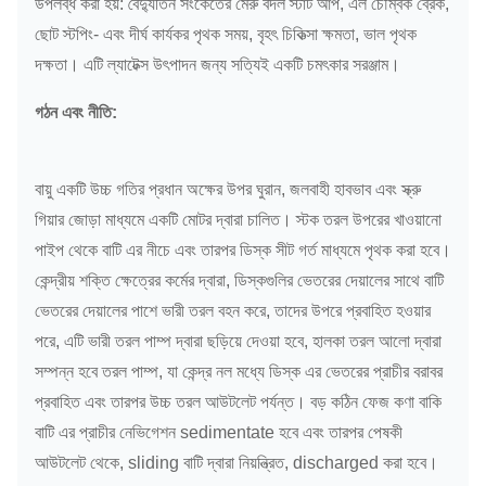
উপলব্ধ করা হয়: বৈদ্যুতিন সংকেতের মেরু বদল স্টার্ট আপ, এল
চৌম্বক ব্রেক,
ছোট স্টপিং- এবং দীর্ঘ কার্যকর পৃথক সময়, বৃহৎ চিকিত্সা ক্ষমতা, ভাল পৃথক
দক্ষতা।
এটি ল্যাটেক্স উৎপাদন জন্য সত্যিই একটি চমৎকার সরঞ্জাম।
গঠন এবং নীতি:
বায়ু একটি উচ্চ গতির প্রধান অক্ষের উপর ঘুরান, জলবাহী হাবভাব এবং স্ক্রু
গিয়ার জোড়া মাধ্যমে একটি মোটর দ্বারা চালিত।
স্টক তরল উপরের খাওয়ানো
পাইপ থেকে বাটি এর নীচে এবং তারপর ডিস্ক সীট গর্ত মাধ্যমে পৃথক করা হবে।
কেন্দ্রীয় শক্তি ক্ষেত্রের কর্মের দ্বারা, ডিস্কগুলির ভেতরের দেয়ালের সাথে বাটি
ভেতরের দেয়ালের পাশে ভারী তরল বহন করে, তাদের উপরে প্রবাহিত হওয়ার
পরে, এটি ভারী তরল পাম্প দ্বারা ছড়িয়ে দেওয়া হবে, হালকা তরল আলো দ্বারা
সম্পন্ন হবে তরল পাম্প, যা কেন্দ্র নল মধ্যে ডিস্ক এর ভেতরের প্রাচীর বরাবর
প্রবাহিত এবং তারপর উচ্চ তরল আউটলেট পর্যন্ত।
বড় কঠিন ফেজ কণা বাকি
বাটি এর প্রাচীর নেভিগেশন sedimentate হবে এবং তারপর পেষকী
আউটলেট থেকে, sliding বাটি দ্বারা নিয়ন্ত্রিত, discharged করা হবে।