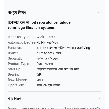
পণ্যের বিবরণ
বিশেষভাবে তুলে ধরা:
oil separator centrifuge
,
centrifuge filtration systems
Machine Type:
তরুক্ষীর-বিভাজক
Automatic Degree:
পুরোপুরি স্বয়ংক্রিয়
Function:
মনোনিবেশ এবং প্রাকৃতিক ক্ষেপণাস্ত্র purifying
Brake:
el.magnetic ব্রেক
Separation:
সলিড-তরল বিচ্ছেদ
Product Type:
বিচ্ছেদ সরঞ্জাম
Start Up:
বৈদ্যুতিন সংকেতের মেরু বদল শুরু আপ
Bearing:
SKF
Bowl Material:
এস এস
Operation:
সহজ এবং সুবিধাজনক
পণ্য বিবরণ
বিভাজক - Centrifuge PDSLA-400/600 ডিস্ক প্রকার ল্যাটেক্স এক্সট্রাক্টিং