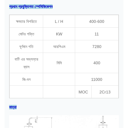
প্রধান প্রযুক্তিগত স্পেসিফিকেশন
ক্ষমতার বিপরিতে
L / H
400-600
মোটর শক্তি
KW
11
ঘূর্ণমান গতি
আরপিএম
7280
বাটি এর অভ্যন্তর
মিমি
400
ব্যাস
জি-বল
11000
MOC
2Cr13
ঘোমটা
SS304
মাত্রা
উপাদান
সি এস + +
অন্যরা
পেইন্টিং