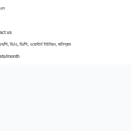
িএল
act us
এল/সি, ডি/এ, ডি/পি, ওয়েস্টার্ন ইউনিয়ন, মানিগ্রাম
ets/month