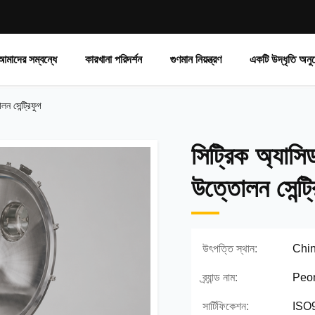
আমাদের সম্বন্ধে
কারখানা পরিদর্শন
গুণমান নিয়ন্ত্রণ
একটি উদ্ধৃতি অনু
লন সেন্ট্রিফুগ
সিট্রিক অ্যাসিড
উত্তোলন সেন্ট্
উৎপত্তি স্থান:
Chi
ব্র্যান্ড নাম:
Peo
সার্টিফিকেশন:
ISO