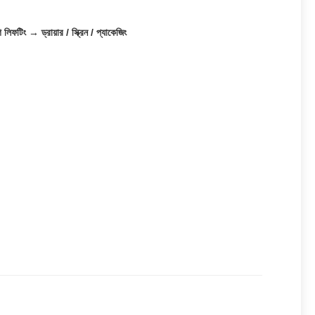
িফটিং → ড্রায়ার / স্ক্রিন / প্যাকেজিং