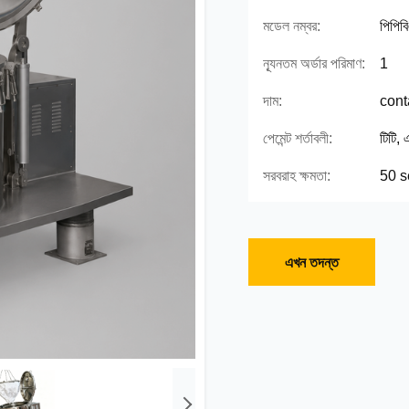
মডেল নম্বর:
পিপিব
ন্যূনতম অর্ডার পরিমাণ:
1
দাম:
cont
পেমেন্ট শর্তাবলী:
টিটি, 
সরবরাহ ক্ষমতা:
50 s
এখন তদন্ত