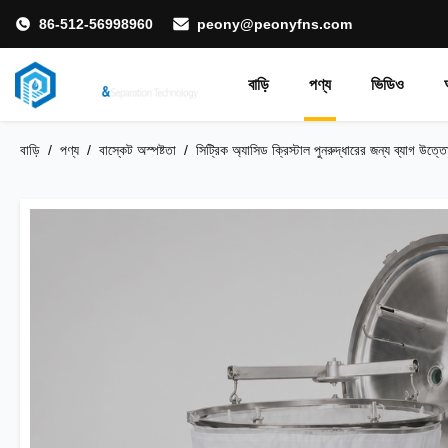
86-512-56998960
peony@peonyfns.com
বাড়ি
পণ্য
ভিডিও
বাড়ি
/
পণ্য
/
বাস্কেট অস্পষ্টতা
/
সিট্রিক অ্যাসিড ক্রিস্টাল পুনরুদ্ধারের জন্য ব্যাগ উত্তো