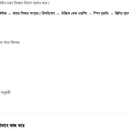
 কঠিন-তরল বিচ্ছেদ বিভাগ প্রদান করে।
্রিফিউজ → মাদার লিকার সংগ্রহ / রিসাইকেল → ঐচ্ছিক কেক ওয়াশিং → স্পিন ড্রাইং → ফিল্টার ব্যাগ ল
ার সাথে মিলেছে
অনুযায়ী
 কীভাবে কাজ করে