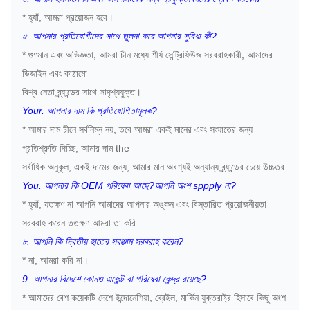
* হ্যাঁ, আমরা প্রয়োজন হবে।
৫. আপনার প্রতিযোগীদের সাথে তুলনা করে আপনার সুবিধা কী?
* গুণমান এবং অভিজ্ঞতা, আমরা চীন মধ্যে শীর্ষ সেন্ট্রিফিউজ সরবরাহকারী, আমাদের
ডিজাইন এবং কাঠামো
বিশ্ব নেতা ব্র্যান্ডের সাথে সাদৃশ্যযুক্ত।
Your. আপনার দাম কি প্রতিযোগিতামূলক?
* আমার দাম চীনে সর্বনিম্ন নয়, তবে আমরা একই মানের এবং সংঘাতের জন্য
প্রতিশ্রুতি দিচ্ছি, আমার দাম the
সর্বাধিক অনুকূল, একই দামের জন্য, আমার মান অবশ্যই অন্যান্য ব্র্যান্ডের চেয়ে উচ্চতর
You. আপনার কি OEM পরিষেবা আছে?আপনি অংশ sppply না?
* হ্যাঁ, যতক্ষণ না আপনি আমাদের আপনার অঙ্কন এবং বিস্তারিত প্রয়োজনীয়তা
সরবরাহ করেন ততক্ষণ আমরা তা করি
৮. আপনি কি দ্বিতীয় হাতের সরঞ্জাম সরবরাহ করেন?
* না, আমরা করি না।
9. আপনার বিদেশে কোনও এজেন্ট বা পরিষেবা কেন্দ্র রয়েছে?
* আমাদের বেশ কয়েকটি দেশে ইন্দোনেশিয়া, ব্রেইল, মার্কিন যুক্তরাষ্ট্র হিসাবে কিছু অংশ