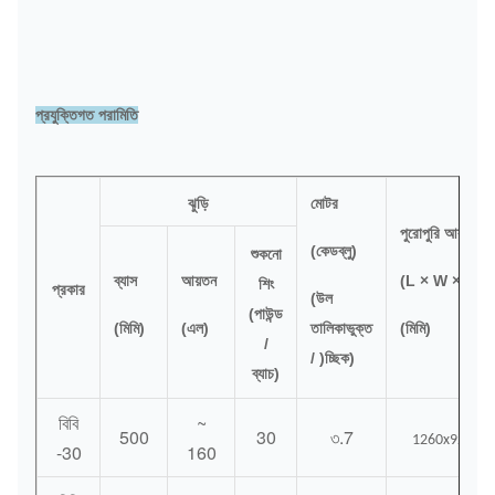
প্রযুক্তিগত পরামিতি
ঝুড়ি
মোটর
পুরোপুরি আকার
(কেডব্লু)
শুকনো
ব্যাস
আয়তন
(L × W × H)
শিং
প্রকার
(উল
(পাউন্ড
(মিমি)
(এল)
তালিকাভুক্ত
(মিমি)
/
/ )চ্ছিক)
ব্যাচ)
বিবি
~
500
30
৩.7
1260x920x11
-30
160