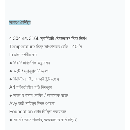
সাধারণ বৈশিষ্ট্য
4 304 এবং 316L স্যানিটারি স্টেইনলেস স্টিল নির্মাণ
Temperature নিম্ন তাপমাত্রার রেটিং: -40 সি
In চাঙ্গা দর্শনীয় কাচ
● দ্বি-দিকনির্দেশক আন্দোলন
● অটো / ম্যানুয়াল নিয়ন্ত্রণ
● ডিজিটাল এইচএমআই ইন্টারফেস
Ari পরিবর্তনশীল গতি নিয়ন্ত্রণ
● সহজ উপাদান লোডিং / আনলোড হচ্ছে
Avy ভারী দায়িত্ব স্পিন শুকনো
Foundation কোন ভিত্তি প্রয়োজন
● সরাসরি ড্রাম প্রকার, অভ্যন্তরে কার্ল ছাড়াই