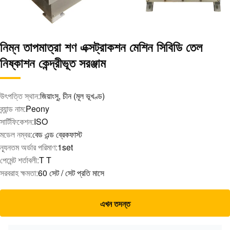
নিম্ন তাপমাত্রা শণ এক্সট্রাকশন মেশিন সিবিডি তেল
নিষ্কাশন কেন্দ্রীভূত সরঞ্জাম
উৎপত্তি স্থান:
জিয়াংসু, চীন (মূল ভূখণ্ড)
ব্র্যান্ড নাম:
Peony
সার্টিফিকেশন:
ISO
মডেল নম্বর:
বেড এন্ড ব্রেকফাস্ট
ন্যূনতম অর্ডার পরিমাণ:
1set
পেমেন্ট শর্তাবলী:
T T
সরবরাহ ক্ষমতা:
60 সেট / সেট প্রতি মাসে
এখন তদন্ত