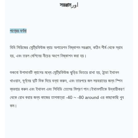
اور
সরঞ্জাম
পণ্যের বর্ণনা
বিবি সিরিজের সেন্ট্রিফিউজ ব্যাচ অপারেশন নিষ্কাশন সরঞ্জাম, কঠিন শীর্ষ থেকে স্রাব
হয়, এবং তরল মেশিনের নীচের অংশে নিষ্কাশন করা হয়।
শুকনো উপাদানটি ব্যাগের মধ্যে সেন্ট্রিফিউজ ঝুড়ির ভিতরে রাখা হয়, ঠান্ডা ইথানল
খাওয়ান, ঘূর্ণনের দুটি দিক দিয়ে বন্যা করুন, এবং তারপরে জল সরবরাহের জন্য স্পিন
ব্যবহার করুন এবং ইথানল এবং সিবিডি তেলের মিশ্রণ পান।ইথানলটিকে উদ্বায়ীকরণ
থেকে রোধ করার জন্য কাজের তাপমাত্রা -40 ~ -80 around এর কাছাকাছি খুব
কম।