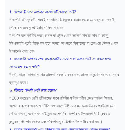
1. আমরা কীভাবে আপনার কারখানাটি দেখতে পারি?
* আপনি যদি পূর্ববর্তী, শঙ্ঘাই বা নাঞ্জিং বিমানবন্দরে বাতাস থেকে এসেছেন বা শঙ্খাই
পৌঁছেছেন তবে বুলেট ট্রায়ান নিতে পারবেন
* আপনি যদি স্থানীয় শহর, বিমান বা ট্রেন থেকে সরাসরি নানজিং নান বা ডাব্লু
ইউএসআই পূর্বের দিকে যান তবে আমরা আপনাকে বিমানবন্দর বা রেলওয়ে স্টেশন থেকে
উভয়কেই বেছে নেব
২. আমরা কি আপনার শেষ ব্যবহারকারীর সাথে দেখা করতে পারি বা তাদের সাথে
যোগাযোগ করতে পারি?
* হ্যাঁ, আমরা আপনাকে নাম তালিকা সরবরাহ করব এবং তাদের অনুমোদনের পরে দেখার
ব্যবস্থা করব।
৩. কীভাবে আপনি গুণটি রক্ষা করেন?
* 100 বছরেরও বেশি ইতিহাসের সাথে রাষ্ট্রীয় মালিকানাধীন এন্টারপ্রাইজ হিসাবে,
আমাদের কঠোর অপারেশন নীতি, যথাযথতা নিশ্চিত করার জন্য উন্নত প্রক্রিয়াকরণ
মেশিন রয়েছে, অপারেশন লাইসেন্স সহ শ্রমিক, সম্পর্কিত উপাদানগুলি বিশ্বখ্যাত
ব্র্যান্ডের, পরীক্ষার সিরিজ এবং পরিদর্শন পুরো উত্পাদনশীল পর্যায়ে করা হয় ।
৪. আপনি ইনস্টলেশন এবং কমিশনিংয়ের জন্য প্রযুক্তিবিদদের প্রেরণ করবেন?