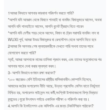
1আমরা কিভাবে আপনার কারখানা পরিদর্শন করতে পারি?
*আপনি যদি আবরাদ থেকে বিমানে শানহাই বা নানজিং বিমানবন্দরে আসেন, অথবা
আপনি যদি শানহাইতে আসেন, আপনি বুলেট ট্রিয়ান নিতে পারেন
*আপনি যদি দেশীয় শহর থেকে আসেন, বিমান বা ট্রেন সরাসরি নানজিং নান বা
WUXI পূর্ব, আমরা উভয় বিমানবন্দর বা রেলস্টেশন থেকে আপনি নিতে হবে
2আমরা কি আপনার শেষ ব্যবহারকারীকে দেখতে পারি অথবা তাদের সাথে
যোগাযোগ করতে পারি?
হ্যাঁ, আমরা আপনাকে নামের তালিকা প্রদান করব, এবং তাদের অনুমোদনের পর
*
আপনার সাথে দেখা করার ব্যবস্থা করব।
3- আপনি কিভাবে গুণমান রক্ষা করবেন?
১০০ বছরেরও বেশি ইতিহাসের রাষ্ট্রীয় মালিকানাধীন কোম্পানি হিসেবে,
*
আমাদের কঠোর অপারেশন নীতি আছে, উন্নত প্রসেসিং মেশিন যাতে নির্ভুলতা
নিশ্চিত হয়, অপারেশন লাইসেন্স সহ কর্মী,সংশ্লিষ্ট উপাদানগুলো বিশ্ব বিখ্যাত
ব্র্যান্ডের।পুরো উৎপাদন পর্যায়ে একাধিক পরীক্ষা ও পরিদর্শন করা হয়।
4.আপনি কি ইনস্টলেশন এবং কমিশনিং এর জন্য টেকনিশিয়ান পাঠাবেন?