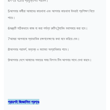
4৭*২৪ ঘণ্টার প্রযুক্তিগত পরামর্শ।
5আপনার কর্মীরা আমাদের কারখানা এবং আপনার কারখানা উভয়ই প্রশিক্ষণ নিতে
পারে।
6যন্ত্রটি সঠিকভাবে কাজ না করা পর্যন্ত রুটিন ট্র্যাকিং যথাসময়ে করা হবে।
7আমরা আপনাকে স্বাভাবিক রক্ষণাবেক্ষণের কথা মনে করিয়ে দেব।
8আপনার পরামর্শ, মন্তব্য ও মতামত অগ্রাধিকার পাবে।
9আপনার দেশে আমাদের সফরের সময় বিপণন টিম আপনার সাথে দেখা করবে।
প্রায়শই জিজ্ঞাসিত প্রশ্নঃ