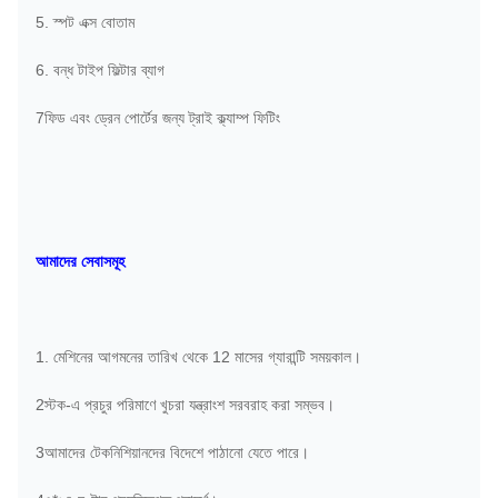
5. স্পট এক্স বোতাম
6. বন্ধ টাইপ ফিল্টার ব্যাগ
7ফিড এবং ড্রেন পোর্টের জন্য ট্রাই ক্ল্যাম্প ফিটিং
আমাদের সেবাসমূহ
1. মেশিনের আগমনের তারিখ থেকে 12 মাসের গ্যারান্টি সময়কাল।
2স্টক-এ প্রচুর পরিমাণে খুচরা যন্ত্রাংশ সরবরাহ করা সম্ভব।
3আমাদের টেকনিশিয়ানদের বিদেশে পাঠানো যেতে পারে।