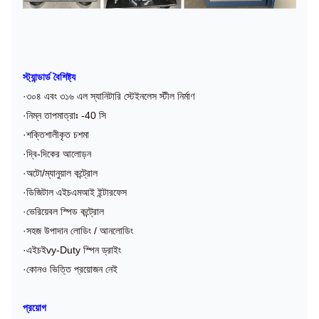
স্ট্যান্ডার্ড বৈশিষ্ট্য
·৩০৪ এবং ৩১৬ এল স্যানিটারি স্টেইনলেস স্টীল নির্মাণ
·নিম্ন তাপমাত্রাঃ -40 সি
·শক্তিশালীকৃত চশমা
·দ্বি-দিকের আলোড়ন
·অটো/ম্যানুয়াল কন্ট্রোল
·ডিজিটাল এইচএমআই ইন্টারফেস
·ভেরিয়েবল স্পিড কন্ট্রোল
·সহজ উপাদান লোডিং / আনলোডিং
·এইচ
ই
v
y-Duty স্পিন ড্রাইং
·কোনও ভিত্তি প্রয়োজন নেই
প্রয়োগ