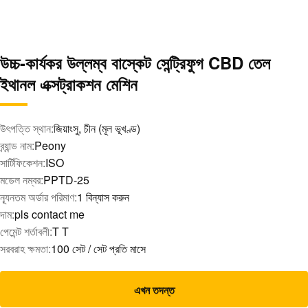
উচ্চ-কার্যকর উল্লম্ব বাস্কেট সেন্ট্রিফুগ CBD তেল
ইথানল এক্সট্রাকশন মেশিন
উৎপত্তি স্থান:
জিয়াংসু, চীন (মূল ভূখণ্ড)
ব্র্যান্ড নাম:
Peony
সার্টিফিকেশন:
ISO
মডেল নম্বর:
PPTD-25
ন্যূনতম অর্ডার পরিমাণ:
1 বিন্যাস করুন
দাম:
pls contact me
পেমেন্ট শর্তাবলী:
T T
সরবরাহ ক্ষমতা:
100 সেট / সেট প্রতি মাসে
এখন তদন্ত