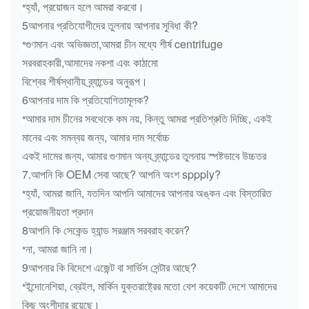
হ্যাঁ, প্রয়োজন হলে আমরা করবো।
*
5আপনার প্রতিযোগীদের তুলনায় আপনার সুবিধা কী?
গুণমান এবং অভিজ্ঞতা,আমরা চীন মধ্যে শীর্ষ centrifuge
*
সরবরাহকারী,আমাদের নকশা এবং কাঠামো
বিশ্বের শীর্ষস্থানীয় ব্র্যান্ডের অনুরূপ।
6আপনার দাম কি প্রতিযোগিতামূলক?
আমার দাম চীনের সবথেকে কম নয়, কিন্তু আমরা প্রতিশ্রুতি দিচ্ছি, একই
*
মানের এবং সমন্বয় জন্য, আমার দাম সর্বোচ্চ
একই দামের জন্য, আমার গুণমান অন্য ব্র্যান্ডের তুলনায় স্পষ্টভাবে উচ্চতর
7.আপনি কি OEM সেবা আছে? আপনি অংশ sppply?
হ্যাঁ, আমরা জানি, যতদিন আপনি আমাদের আপনার অঙ্কন এবং বিস্তারিত
*
প্রয়োজনীয়তা প্রদান
8আপনি কি সেকেন্ড হ্যান্ড সরঞ্জাম সরবরাহ করেন?
না, আমরা জানি না।
*
9আপনার কি বিদেশে এজেন্ট বা সার্ভিস সেন্টার আছে?
ইন্দোনেশিয়া, ব্রেইল, মার্কিন যুক্তরাষ্ট্রের মতো বেশ কয়েকটি দেশে আমাদের
*
কিছু অংশীদার রয়েছে।