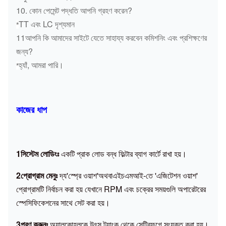
10. কোন পেমেন্ট পদ্ধতি আপনি গ্রহণ করেন?
TT এবং LC দৃশ্যমান
*
11আপনি কি আমাদের সাইটে যেতে সাহায্য করবেন কমিশনিং এবং প্রশিক্ষণের
জন্য?
হ্যাঁ, আমরা পারি।
*
কাজের ধাপ
1সিস্টেম লোডিংঃ
একটি প্রাক লোড বন্ধ ফিল্টার ব্যাগ কার্টে রাখা হয়।
2প্রোগ্রাম মেনুঃ
দ্য
'
স্প্রে ওয়াশ
'
অথবা
এইচএমআই-তে 'এজিটেশন ওয়াশ'
প্রোগ্রামটি নির্বাচন করা হয় যেখানে RPM এবং চক্রের সময়গুলি অপারেটরের
স্পেসিফিকেশনের সাথে সেট করা হয়।
3পূরণ করুনঃ
অ্যালকোহলকে উৎস ট্যাংক থেকে সেন্ট্রিফুগে সংযুক্ত করা হয়।