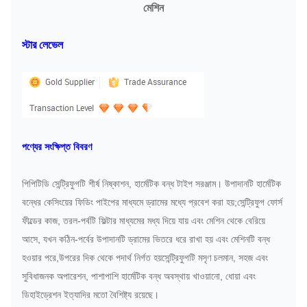
মেশিন
স্টার লেভেল
পণ্যের সংক্ষিপ্ত বিবরণ
পিপিটিডি সেন্ট্রিফুগটি শীর্ষ নিষ্কাশন, হার্মেটিক বন্ধ টাইপ সরঞ্জাম। উপাদানটি হার্মেটিক
বন্ধের কেসিংয়ের ফিডিং পাইপের মাধ্যমে ড্রামের মধ্যে প্রবেশ করা হয়;সেন্ট্রিফুগ ফোর্স
ফীল্ডের কাজ, তরল-পর্বটি ফিল্টার মাধ্যমের মধ্য দিয়ে যায় এবং মেশিন থেকে বেরিয়ে
আসে, যখন কঠিন-পর্বের উপাদানটি ড্রামের ভিতরে ধরে রাখা হয় এবং মেশিনটি বন্ধ
হওয়ার পরে,উপরের দিক থেকে পদার্থ নির্গত হয়সেন্ট্রিফুগটি মসৃণ চলমান, সহজ এবং
সুবিধাজনক অপারেশন, পাশাপাশি হার্মেটিক বন্ধ অবস্থায় খাওয়ানো, ধোয়া এবং
ডিহাইড্রেশন ইত্যাদির মতো বৈশিষ্ট্য রয়েছে।