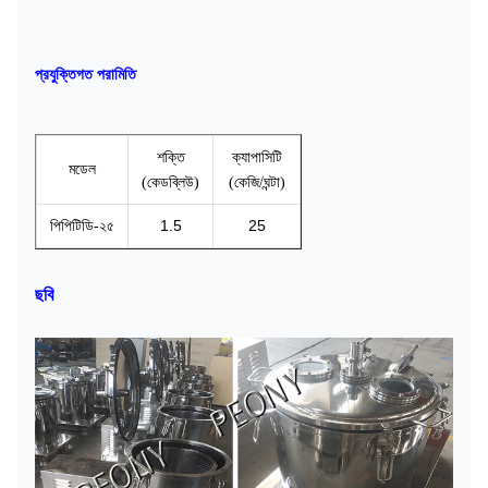
প্রযুক্তিগত পরামিতি
শক্তি
ক্যাপাসিটি
মডেল
(কেডব্লিউ)
(কেজি/ঘন্টা)
1.5
25
পিপিটিডি-২৫
ছবি