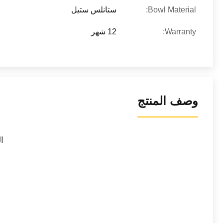
Bowl Material:
ستانلس ستيل
Warranty:
12 شهر
وصف المنتج
الت