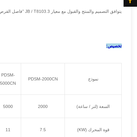
يتوافق التصميم والمنتج والقبول مع معيار JB / T8103.3 "فاصل القرص - الجزء 3: فاصل قرص الحليب".
تخصيص:
PDSM-
نموذج
PDSM-2000CN
5000CN
السعة (لتر / ساعة)
2000
5000
قوة المحرك (KW)
7.5
11