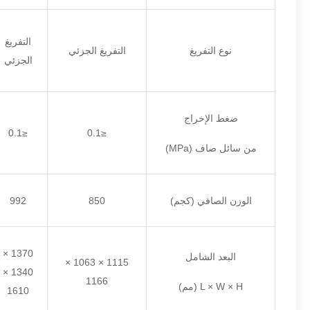
التفريغ
نوع التفريغ
التفريغ الجزئي
الجزئي
ضغط الإخراج
≤0.1
≤0.1
من سائل صاف (MPa)
الوزن الصافي (كجم)
850
992
1370 ×
البعد الشامل
1115 × 1063 ×
1340 ×
1166
L × W × H (مم)
1610