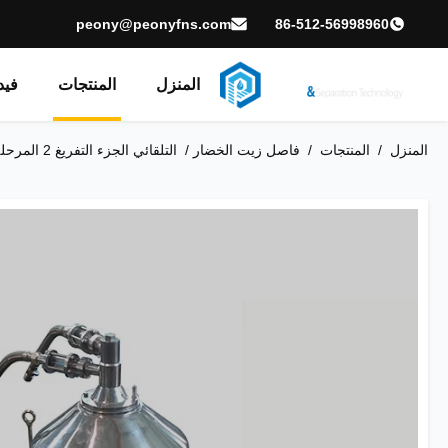
peony@peonyfns.com
86-512-56998960
المنزل
المنتجات
فيد
المنزل
/
المنتجات
/
فاصل زيت الخضار​
/
التلقائي الجزء التفريغ 2 المرحلة الألبان / حليب مطهر قرص فاصل لتوضيح الحليب