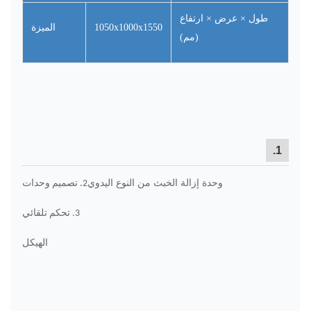
طول × عرض × ارتفاع
1050x1000x1550
الميزة
(مم)
1.
وحدة إزالة الخبث من النوع اليدوي
2. تصميم وحدات
3. تحكم تلقائي
الهيكل