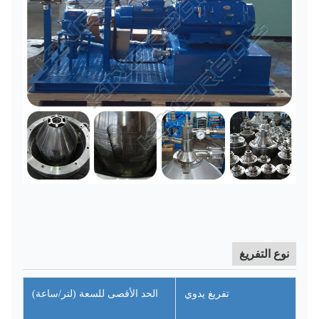
نوع التفريغ
تفريغ يدوي
الحد الأقصى للسعة (لتر/ساعة)