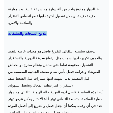
4. الجهاز هو نوع واحد من آلة دوارة مع سرعة عالية، بعد موازنة
دقيقة دقيقة، ويمكن تشغيل لفترة طويلة مع انخفاض الاهتزاز
والسلامة والأمن.
ملامح المنتجات والتطبيقات
بدسف سلسلة التلقائي التفريغ فاصل هو معدات خاصة للنفط
والدهون تكرير، لديها سمات مثل ارتفاع سرعة الدورية والاستقرار
التشغيل، مختومة تماما حتى مدخل ونظام مخرج، وانخفاض
الضوضاء و غرامة فصل تأثير.
نظام مضخة الجاذبية المصممة من
قبل المصمم لدينا المهنية لديها مسارات مثل الضغط منفذ
الاستقرار، كبير تنظيم المجال وتشغيل بسهولة.
أيضا هذه السلسلة فاصل لديه المهنية حالة الهيمنة التلقائي مع جهاز
حماية السلامة، متقدمة التلقائي تهتز أداة الاختبار يمكن عرض تهتز
عدد في أي وقت.
يمكننا أن نجعل فصل والتفريغ إلى أفضل المودة
من تنظيم فصل المعلمة مباشرة على الشاشة.