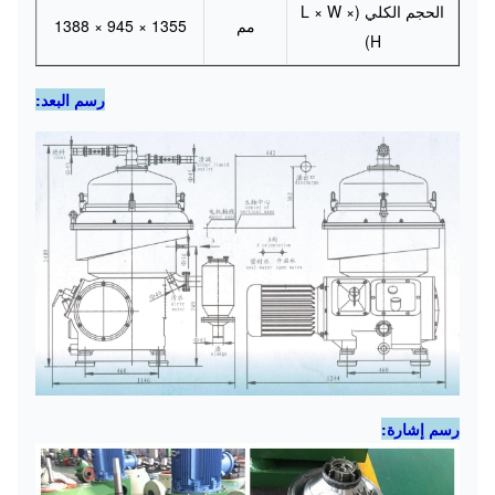
الحجم الكلي (L × W ×
مم
1355 × 945 × 1388
H)
رسم البعد:
رسم إشارة: