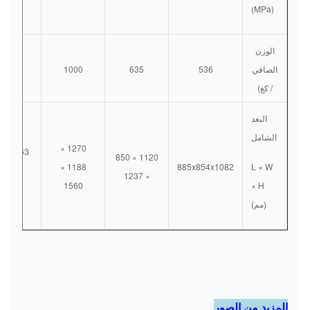
(MPa)
الوزن
الصافي
536
635
1000
1250
/ كغ)
البعد
الشامل
1270 ×
2
1120 × 850
1188 ×
885x854x1082
L × W
× 1780
× 1237
1560
× H
(مم)
المزيد من الصور