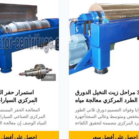
والسائلة لل...
Video
3 مراحل زيت النخيل الدورق
استمرار حفر ال
الطرد المركزي معالجة مياه
المركزي السيارا
الصرف الصناعي
الحمأة نزح المياه ال
يا وفوائد التصميم:دورق ثلاثي الطور
المعالجة الحفر المستم
الطر
P منخفض ومتوسط ​​وعالي السعةأجهزة
المركزي الصناعي السيارات
رد المركزي مصممة لتحقيق الكفاءة
المياه الوصف إن معالجة ا
والتركيب البسيط وسهولة الصيانة
المصافي ومصانع البتروكيماو
غيل.تشمل الميزات الخاصة ما يلي:•
الصرف الصحي الملوثة بال
احصل على أفضل سعر
احصل على أفضل 