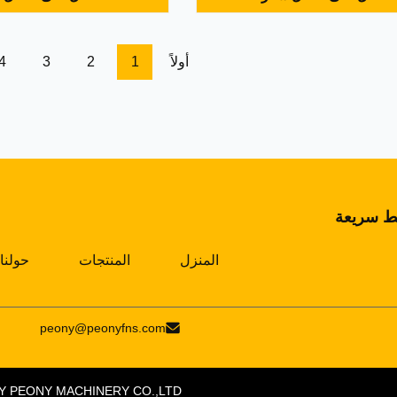
لٍ مصحوب باستهلاك منخفض للطاقة•
الصرف الصحي إلى مكوناته ا
 الأساسية مصنوعة من مادة مقاومة
تتكون من النفط والماء والموا
نظام تحكم جديد ، Basic Core ...
في استرداد أكبر قدر ممكن
أولاً
1
2
3
4
ط سريعة
المنزل
المنتجات
حولنا
peony@peonyfns.com
Y PEONY MACHINERY CO.,LTD