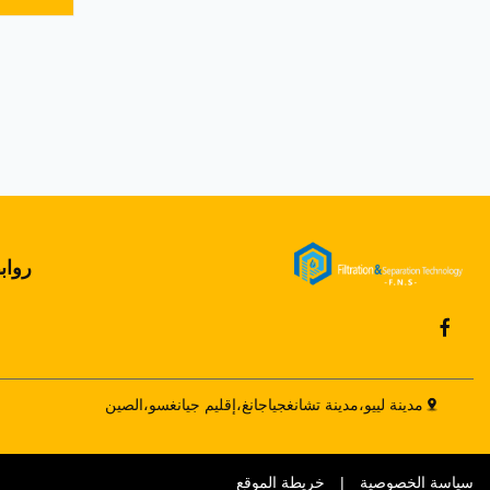
أداء عا
الأجزاء
للتآكل• 
رواب
مدينة لييو،مدينة تشانغجياجانغ،إقليم جيانغسو،الصين
سياسة الخصوصية
|
خريطة الموقع