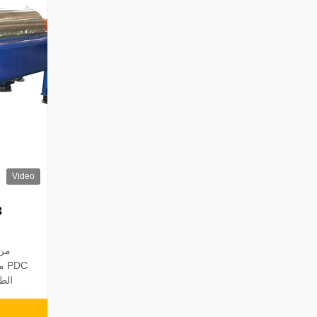
Video
مزا
DC
الط
والتش