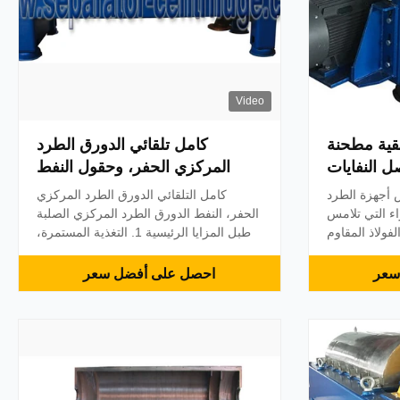
Video
فقية مطحنة
كامل تلقائي الدورق الطرد
ل النفايات
المركزي الحفر، وحقول النفط
د المركزي
الدورق الطرد المركزي الطبل
 أجهزة الطرد
كامل التلقائي الدورق الطرد المركزي
الصلبة
اء التي تلامس
الحفر، النفط الدورق الطرد المركزي الصلبة
فولاذ المقاوم
طبل المزايا الرئيسية 1. التغذية المستمرة،
ي الأطوار لبدء
فصل والتفريغ 2. انخفاض استهلاك الطاقة 3.
 محول التردد
عملية بسيطة وسهلة الصيانة 4. سي، إسو،
سعر
احصل على أفضل سعر
يمكن ضبط سرعة الوعاء عبر VFD للحصول
توفالو الخصائص التطبيق: فصل الحمأة المياه
مطلوبة للفصل
موتور العلامة التجارية: أب، سيمنز وإذ تضع:
 قابل للتعديل
SKF طول-ديا-التموي...
لتحقيق الت...