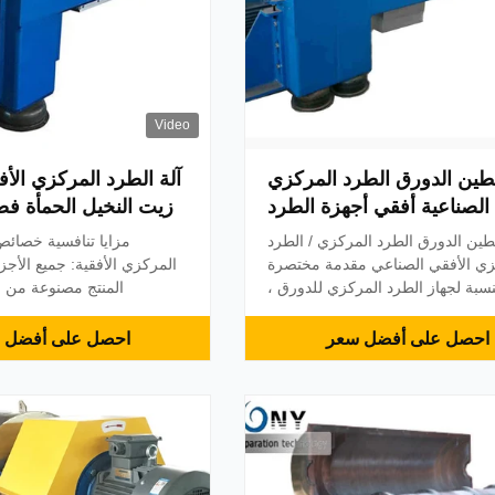
Video
طين الدورق الطرد المركزي
آلة الطرد المركزي الأ
 الصناعية أفقي أجهزة الطرد
زيت النخيل الحمأة فص
المركزي
الطين الدورق الطر
طين الدورق الطرد المركزي / الطرد
مزايا تنافسية خصائص
زي الأفقي الصناعي مقدمة مختصرة
المركزي الأفقية: جميع الأجز
نسبة لجهاز الطرد المركزي للدورق ،
المنتج مصنوعة من ال
حقيق التغذية المستمرة ، والفصل ،
للصدأ.محرك تيار متردد ثلاث
غ عندما يدور بأقصى سرعة.إنه يتميز
عزم دوران متحكم فيه عبر
احصل على أفضل سعر
احصل على أفضل 
كل مدمج ، وسد سهل ، وسلاسة في
 ، وانخفاض مستوى الضجيج ، وسعة
على قوة التسارع ال
كبيرة ، واستهلاك منخفض للطاقة ...
الأمثلعمق البركة في الوعاء