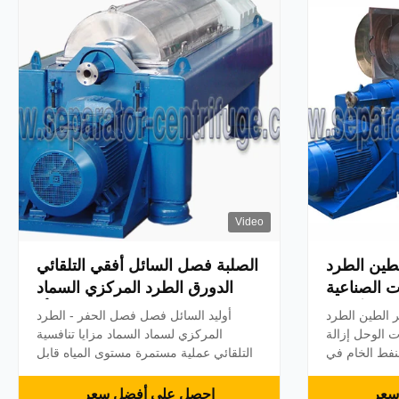
ا...
Video
طين الطرد
الصلبة فصل السائل أفقي التلقائي
ت الصناعية
الدورق الطرد المركزي السماد
دورق أجهزة
الحمأة
ر الطين الطرد
أوليد السائل فصل فصل الحفر - الطرد
د المركزي
 الوحل إزالة
المركزي لسماد السماد مزايا تنافسية
لنفط الخام في
التلقائي عملية مستمرة مستوى المياه قابل
يات تخلق مياه
للتعديل أعلى كفاءة وأدنى استهلاك الطاقة
نفط.فصل مياه
التحكم بلك المسمار الناقل الكامل القرميد.
سعر
احصل على أفضل سعر