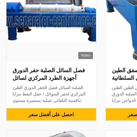
Video
مصفق الطين
فصل السائل الصلبة حفر الدورق
 السلطانية
أجهزة الطرد المركزي لسائل
رد المركزي
الحفر / حقل نفط
ق الطين الطين
الصلبة السائل فصل الحفر الدورق الطرد
عة الدواجن
الصلبة الدورق
المركزي لحفر السوائل / حقل النفط مزايا
الدواجن مزايا
تنافسية التلقائي عملية مستمرة مستوى
لمقاوم للصدأ التمرير
المياه قابل للتعديل أعلى كفاءة وأدنى
P قدرة عمل كبيرة عملية
استهلاك الطاقة التحكم بلك المسمار الناقل
سعر
احصل على أفضل سعر
ة جي الاهلية
الكامل القرميد. مواصفات نموذج قطر
إبراء الذمة (م
الدائرة (مم) سرعة السلطانية (دورة في
الدقيقة) G-قوة سعة (M3 / ساعة) السلطة