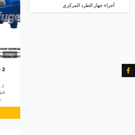
أجزاء جهاز الطرد المركزي
Video
2
2 
الط
ن
الو
للال
الد
المز
ا