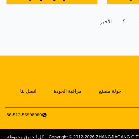
لرئيسية التي
مواصفات نموذج قطر الدائرة (مم) سرعة
د الصلبة.يكمن
السلطانية (دورة في الدقيقة) G-قوة سعة
 من النفط ...
(M3 / ساعة) السلطة الرئيسية (كيلوو...
5
الأخير
جولة مصنع
مراقبة الجودة
اتصل بنا
86-512-56998960
ZHANGJIAGANG CIT
Copyright © 2012-2026
. . كل الحقوق محفوظة..