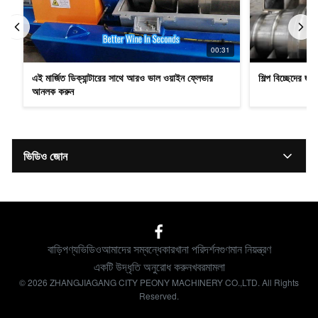
00:31
এই মার্জিত ডিক্যান্টারের সাথে আরও ভাল ওয়াইন ফ্লেভার
শিল্প বিচ্ছেদের জন্
আনলক করুন
ভিডিও জোন
সমস্ত ভিডিও
整线
বাড়ি
পণ্য
ভিডিও
আমাদের সম্বন্ধে
কারখানা পরিদর্শন
গুণমান নিয়ন্ত্রণ
张雷视频
একটি উদ্ধৃতি অনুরোধ করুন
খবর
মামলা
© 2026 ZHANGJIAGANG CITY PEONY MACHINERY CO.,LTD. All Rights
小斯视频
Reserved.