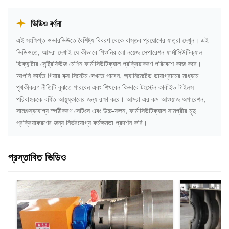
ভিডিও বর্ণনা
এই সংক্ষিপ্ত ওভারভিউতে বৈশিষ্ট্য বিবরণ থেকে বাস্তব প্রয়োগের যাত্রা দেখুন। এই
ভিডিওতে, আমরা দেখাই যে কীভাবে পিওনির লো নয়েজ সেপারেশন ফার্মাসিউটিক্যাল
ডিক্যান্টার সেন্ট্রিফিউজ মেশিন ফার্মাসিউটিক্যাল প্রক্রিয়াকরণ পরিবেশে কাজ করে।
আপনি কার্যত গিয়ার বক্স সিস্টেম দেখতে পাবেন, অ্যানিমেটেড ডায়াগ্রামের মাধ্যমে
পৃথকীকরণ নীতিটি বুঝতে পারবেন এবং শিখবেন কিভাবে টংস্টেন কার্বাইড টাইলস
পরিবাহককে বর্ধিত আয়ুষ্কালের জন্য রক্ষা করে। আমরা এর কম-আওয়াজ অপারেশন,
সামঞ্জস্যযোগ্য স্পষ্টীকরণ সেটিংস এবং উচ্চ-ফলন, ফার্মাসিউটিক্যাল সামগ্রীর মৃদু
প্রক্রিয়াকরণের জন্য নির্ভরযোগ্য কর্মক্ষমতা প্রদর্শন করি।
প্রস্তাবিত ভিডিও