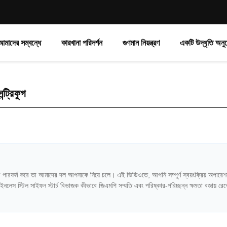
আমাদের সম্বন্ধে
কারখানা পরিদর্শন
গুণমান নিয়ন্ত্রণ
একটি উদ্ধৃতি অনু
ট্রিফুগ
বে পারফর্ম করে তা আমাদের দল আপনাকে নিয়ে চলে। এই ভিডিওতে, আপনি সম্পূর্ণ স্বয়ংক্রিয় অপারে
টেইনলেস স্টিল সাইফন স্টার্চ বিভাজক কীভাবে জিএমপি সম্মতি এবং পরিষ্কার-পরিচ্ছন্ন ক্ষমতা বজায় র