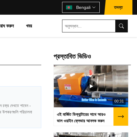
তদন্ত
Bengali
রোধ করুন
খবর
প্রস্তাবিত ভিডিও
00:31
শন চক্র দেখতে পাবেন -
েখে উপকরণগুলি পরিচালনা
এই মার্জিত ডিক্যান্টারের সাথে আরও
ভাল ওয়াইন ফ্লেভার আনলক করুন