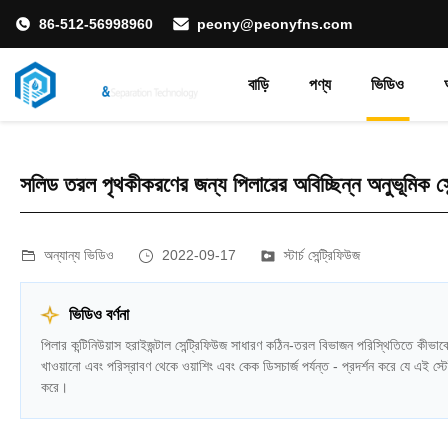
86-512-56998960
peony@peonyfns.com
বাড়ি
পণ্য
ভিডিও
সলিড তরল পৃথকীকরণের জন্য পিলারের অবিচ্ছিন্ন অনুভূমিক সেন্
অন্যান্য ভিডিও
2022-09-17
স্টার্চ সেন্ট্রিফিউজ
ভিডিও বর্ণনা
পিলার কন্টিনিউয়াস হরাইজন্টাল সেন্ট্রিফিউজ সাধারণ কঠিন-তরল বিভাজন পরিস্থিতিতে কীভা
খাওয়ানো এবং পরিস্রাবণ থেকে ওয়াশিং এবং কেক ডিসচার্জ পর্যন্ত - প্রদর্শন করে যে এই স্
করে।