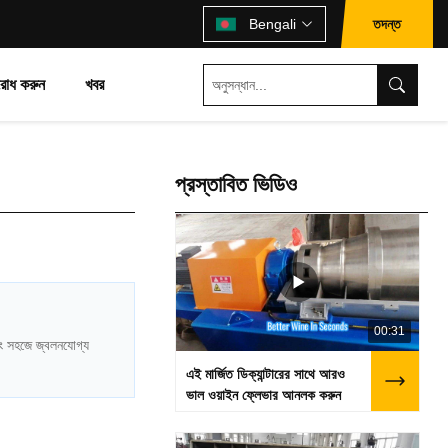
তদন্ত
Bengali
রোধ করুন
খবর
প্রস্তাবিত ভিডিও
00:31
এবং সহজে জ্বলনযোগ্য
এই মার্জিত ডিক্যান্টারের সাথে আরও
ভাল ওয়াইন ফ্লেভার আনলক করুন