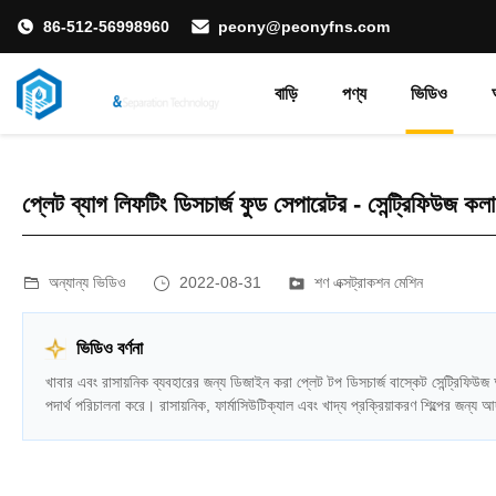
86-512-56998960
peony@peonyfns.com
বাড়ি
পণ্য
ভিডিও
প্লেট ব্যাগ লিফটিং ডিসচার্জ ফুড সেপারেটর - সেন্ট্রিফিউজ কলা
অন্যান্য ভিডিও
2022-08-31
শণ এক্সট্রাকশন মেশিন
ভিডিও বর্ণনা
খাবার এবং রাসায়নিক ব্যবহারের জন্য ডিজাইন করা প্লেট টপ ডিসচার্জ বাস্কেট সেন্ট্রিফিউ
পদার্থ পরিচালনা করে। রাসায়নিক, ফার্মাসিউটিক্যাল এবং খাদ্য প্রক্রিয়াকরণ শিল্পের জন্য 