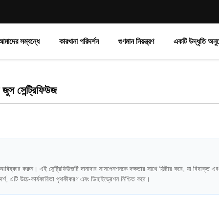
আমাদের সম্বন্ধে
কারখানা পরিদর্শন
গুণমান নিয়ন্ত্রণ
একটি উদ্ধৃতি অনু
 জুস সেন্ট্রিফিউজ
জ আবিষ্কার করুন। এই সেন্ট্রিফিউজটি দানাদার সাসপেনশনকে দক্ষতার সাথে ফিল্টার করে, যা বিষাক্ত 
আদর্শ, এটি উচ্চ-কার্যকারিতা পৃথকীকরণ এবং ডিহাইড্রেশন নিশ্চিত করে।