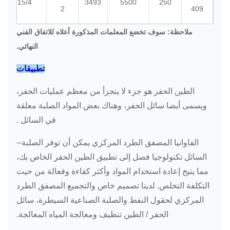
15/4
3493
5500
250
2
409
ملاحظة: سوف تخضع المعلمات المذكورة أعلاه للاتفاق الفني
النهائي.
تطبيقات
PNX-
1 ~
18.5 / 7.5
3175
4000
355
414
10
الطين الحفر هو جزء لا يتجزأ من معظم عمليات الحفر،
ويسمى أيضا سائل الحفر، وهناك بعض المواد الصلبة معلقة
.
في السائل
الفاوانيا المصفق الطرد المركزي يمكن أن توفر الصلبة--
السائل تكنولوجيا فصل إلى تطبيق الطين الحفر الخاص بك،
1 ~
PNX-
18.5 / 7.5
3175
4000
355
مما يتيح إعادة استخدام المواد وأكثر كفاءة وفعالة من حيث
15
416
التكلفة التخلص. لدينا تصميم خاص والتجميع المصفق الطرد
المركزي لحقول النفط والصلبة الصناعية السيطرة، سائل
الحفر / الطين تنظيف ومعالجة المياه المعالجة.