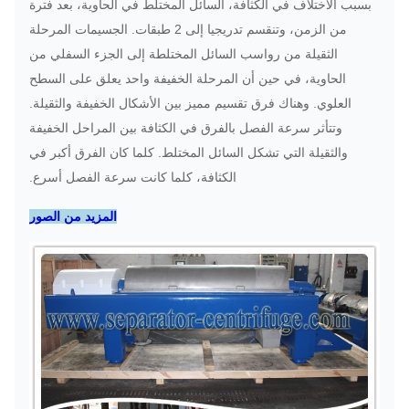
بسبب الاختلاف في الكثافة، السائل المختلط في الحاوية، بعد فترة
من الزمن، وتنقسم تدريجيا إلى 2 طبقات.
الجسيمات المرحلة
الثقيلة من رواسب السائل المختلطة إلى الجزء السفلي من
PDC-
10 ~
الحاوية، في حين أن المرحلة الخفيفة واحد يعلق على السطح
37/11
2739
3300
450
18-
العلوي.
20
وهناك فرق تقسيم مميز بين الأشكال الخفيفة والثقيلة.
4،4
وتتأثر سرعة الفصل بالفرق في الكثافة بين المراحل الخفيفة
والثقيلة التي تشكل السائل المختلط.
كلما كان الفرق أكبر في
الكثافة، كلما كانت سرعة الفصل أسرع.
المزيد من الصور
5 ~
PDC-
55/11
2860
3200
500
45
20
15 ~
PDC-
45/15
2366
2800
540