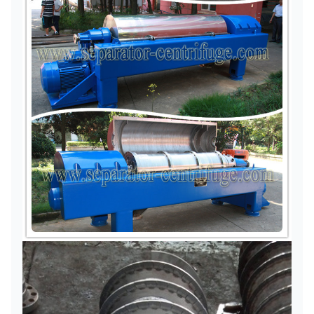
50
21
محطة
15 ~
PDC-
هيدروليكية
3555
3200
620
60
24
90
PDC-
15-80
110/37
1975
2200
720
28HH