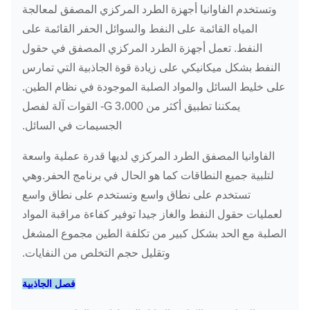
وتستخدم الفاوانيا أجهزة الطرد المركزي المصفق لمعالجة
1 ~
PNX-
المياه القائمة على النفط والسوائل الحفر القائمة على
22 / 7.5
3175
4000
355
25
418
النفط.
تعمل أجهزة الطرد المركزي المصفق في حقول
النفط بشكل ميكانيكي على زيادة قوة الجاذبية التي تمارس
على خليط السائل والمواد الصلبة الموجودة في نظام الطين.
يمكننا تطبيق أكثر من 3،000 G- القوات آلة لفصل
الجسيمات في السائل.
10 ~
PDC-
55/15
2113
3000
420
30
الفاوانيا المصفق الطرد المركزي لديها قدرة عملية واسعة
16.5
لتلبية جميع النطاقات كما هو الحال في برنامج الحفر.وهي
تستخدم على نطاق واسع وتستخدم على نطاق واسع
لعمليات حقول النفط والغاز جيدا توفير كفاءة مراقبة المواد
الصلبة مع الحد بشكل كبير من تكلفة الطين مجموع المشغل
وتقليل حجم التخلص من النفايات.
3 ~
PDC-
30 / 7.5
3042
3600
420
15
17-4
فصل الجاذبية